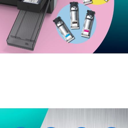
เทคโนโลยีหมึกขั้นสูง
®
เทคโนโลยีหมึก Epson UltraChrome
D6r-S ให้ช่วงสีที่
กว้างขึ้น คุณภาพการพิมพ์เหนือระดับ สีสันสดใส ทนทาน
มาพร้อมชุดหมึกความจุสูงถึง 250 มิลลิลิตร ช่วยคุณ
ประหยัดค่าใช้จ่ายได้อย่างดีเยี่ยมเมื่อเปรียบเทียบกับระบบ
ตลับหมึกแบบเดิม