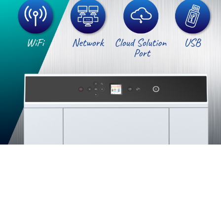
ฟังก์ชันใหม่ ในเครื่องพิมพ์ Minilab
For improved usability, the SureLab SL-D1030 minilab
printer features a 1.44” LCD screen, built-in wireless
connectivity and an integrated output tray, all in a sleek,
compact footprint.