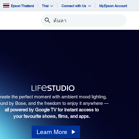
Epson Thailand
Thai
Connect with Us
MyEpson Account
ค้นหา