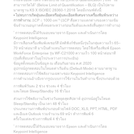
เกณฑ์ของค่าขีดจำกัดเชิงปริมาณ (Limit of Quantification¹) และ “ไม่
สามารถวัดได้” (Below Limit of Quantification – BLQ) เป็นไปตาม
มาตรฐาน KS X ISO/IEC 28360‑1:2018 โดยมีเกณฑ์ดังนี้:
• ไม่พบการเกิดฝุ่นละเอียดหรือฝุ่นละเอียดพิเศษจากเครื่องพิมพ์ระหว่าง
การทำงาน:
ΔCP ≤ 1000 cm⁻³ (ΔCP คือความแตกต่างของความเข้ม
ข้นจำนวนอนุภาคทั้งหมดระหว่างก่อนเริ่มต้นและหลังสิ้นสุดการทำงาน)
2
การทดสอบนี้ได้รับมอบหมายจาก Epson และดำเนินการโดย
Keypoint Intelligence
มีการเลือกเครื่องพิมพ์เลเซอร์สี มัลติฟังก์ชันหนึ่งรุ่นในกลุ่มความเร็ว 65–
70 หน้าต่อนาที มาเป็นตัวแทนในการทดสอบ โดยใช้เครื่องพิมพ์ Epson
WorkForce Enterprise รุ่น WF‑C21000 ความเร็ว 100 หน้าต่อนาที
(รุ่นที่เทียบเท่าในยุโรประหว่างการประเมิน)
ข้อมูลทั้งหมดเป็นข้อมูล ณ เดือนกันยายน ค.ศ. 2020
อุปกรณ์ถูกทดสอบในโหมดค่าเริ่มต้น (Default Mode) ตามมาตรฐาน
การทดสอบการใช้พลังงานเฉพาะของ Keypoint Intelligence
การคำนวณอ้างอิงจากรูปแบบการใช้งานในวันทำงาน ซึ่งประกอบด้วย
การพิมพ์วันละ 2 ช่วง ช่วงละ 4 ชั่วโมง
และโหมด Sleep/Standby 16 ชั่วโมง
ส่วนการใช้พลังงานในช่วงวันหยุดสุดสัปดาห์ อุปกรณ์อยู่ในโหมด
Sleep/Standby เป็นเวลา 48 ชั่วโมง
ประเภทงานการพิมพ์ประกอบด้วยไฟล์ DOC, XLS, PPT, HTML, PDF
และอีเมล Outlook รวมจำนวน 69 หน้า ทำการพิมพ์ 6
ครั้งในแต่ละช่วงการพิมพ์ 4 ชั่วโมง
3
การทดสอบนี้ได้รับมอบหมายจาก Epson และดำเนินการโดย
Keypoint Intelligence