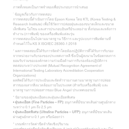
ภาพทั้งหมดเป็นภาพจำลองเพื่อประกอบการนำเสนอ
1
ข้อมูลเกี่ยวกับการทดสอบ
การทดสอบนี้ดำเนินการโดย Epson Korea โดย KTL (Korea Testing &
Research Institute) เพื่อใช้วัดการปล่อยฝุ่นละอองขนาดเล็กและขนาด
เล็กพิเศษ โอโซน และสารประกอบอินทรีย์ระเหยง่าย ทั้งก่อนและหลังการ
ทำงาน (การพิมพ์) ของเครื่องพิมพ์แต่ละรุ่น
การทดสอบเป็นไปตามมาตรฐาน วิธีการ และรูปแบบการพิมพ์ตามที่
กำหนดไว้ใน KS X ISO/IEC 28360‑1:2018
* ผลการทดสอบนี้ได้รับการจัดทำโดยห้องปฏิบัติการที่ได้รับการรับรอง
จากหน่วยงานรับรองของประเทศเกาหลี ซึ่งเป็นผู้ลงนามในข้อตกลงการ
ยอมรับร่วมขององค์กรความร่วมมือด้านการรับรองห้องปฏิบัติการ
ทดสอบระหว่างประเทศ (Mutual Recognition Agreement of
International Testing Laboratory Accreditation Cooperation
Organizations)
ผลลัพธ์ได้รับการประเมินและจัดทำรายงานตามมาตรฐานการปล่อย
สารของฉลากสิ่งแวดล้อมภายในประเทศ (สำหรับเครื่องพิมพ์) และ
มาตรฐานการปล่อยสารของ Blue Angel ประเทศเยอรมนี
* นิยามของฝุ่นละเอียดและฝุ่นละเอียดพิเศษ
• ฝุ่นละเอียด (Fine Particles – FP):
อนุภาคที่มีขนาดเส้นผ่านศูนย์กลาง
ระหว่าง 0.1 μm ถึง 2.5 μm
• ฝุ่นละเอียดพิเศษ (Ultrafine Particles – UFP):
อนุภาคที่มีขนาดเส้น
ผ่านศูนย์กลาง 0.1 μm หรือน้อยกว่า
* เกณฑ์การวัดค่าขีดจำกัดเชิงปริมาณ