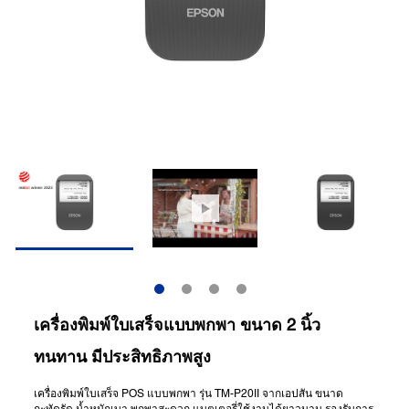
เครื่องพิมพ์ใบเสร็จแบบพกพา ขนาด 2 นิ้ว
ทนทาน มีประสิทธิภาพสูง
เครื่องพิมพ์ใบเสร็จ POS แบบพกพา รุ่น TM-P20II จากเอปสัน ขนาด
กะทัดรัด น้ำหนักเบา พกพาสะดวก แบตเตอรี่ใช้งานได้ยาวนาน รองรับการ