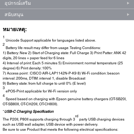
อุปกรณ์เสริม
สนับสนุน
หมายเหตุ:
1
Unicode Support applicable for languages listed above.
2
Battery life result may differ from usage. Testing Conditions:
1) Battery: New 2) Start of Charging state: Full Charge 3) Print Patter: ANK 42
digits, 20 lines + paper feed for 6 lines
4) Interval of print: Each 5 minutes 5) Environment: normal temperature (25
degree) 6) Print density: 100%
7) Access point : CISCO AIR-LAP1142N-P-K9 8) Wi-Fi condition: beacon
interval: 200ms, DTIM: interval 1, disable Broadcast
9) Battery state: from full charge to until 0% (E level)
3
ePOS-Print applicable for Wi-Fi version only
4
Speed based on charging with Epson genuine battery chargers (OT-SB20I,
OT-SB80II, OT-CH20II, OT-CH80II).
*
USB-C Charging Specification
rd
The P20II, P80II supports charging through 3
party USB charging devices
such as USB wall adapter, USB device with power delivery.
Be sure to use Product that meets the following electrical specifications: