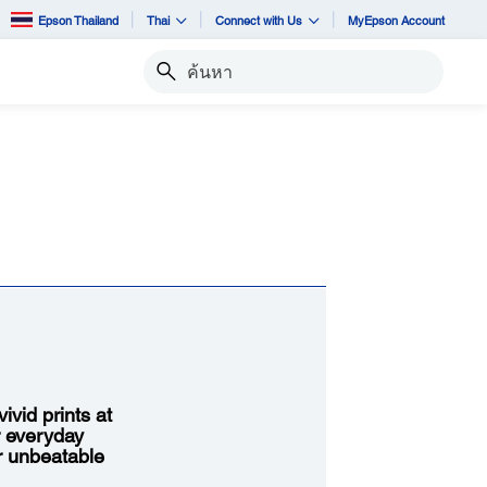
Epson Thailand
Thai
Connect with Us
MyEpson Account
ค้นหา
vid prints at
r everyday
or unbeatable