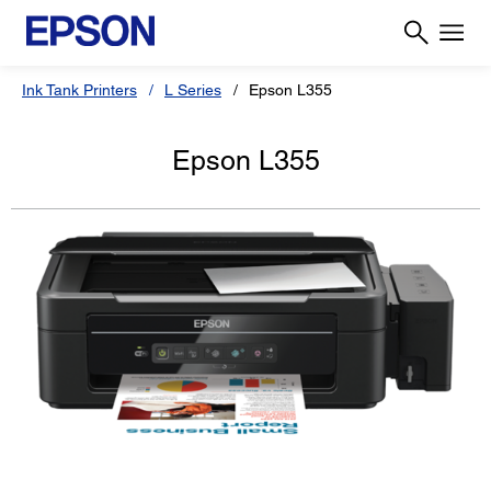
Ink Tank Printers
L Series
Epson L355
Epson L355