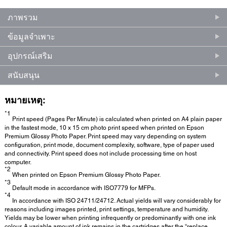
ภาพรวม
ข้อมูลจำเพาะ
อุปกรณ์เสริม
สนับสนุน
หมายเหตุ:
*1
Print speed (Pages Per Minute) is calculated when printed on A4 plain paper
in the fastest mode, 10 x 15 cm photo print speed when printed on Epson
Premium Glossy Photo Paper. Print speed may vary depending on system
configuration, print mode, document complexity, software, type of paper used
and connectivity. Print speed does not include processing time on host
computer.
*2
When printed on Epson Premium Glossy Photo Paper.
*3
Default mode in accordance with ISO7779 for MFPs.
*4
In accordance with ISO 24711/24712. Actual yields will vary considerably for
reasons including images printed, print settings, temperature and humidity.
Yields may be lower when printing infrequently or predominantly with one ink
colour. A variable amount of ink remains in the cartridges after the “replace