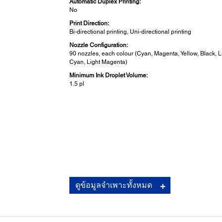
Automatic Duplex Printing:
No
Print Direction:
Bi-directional printing, Uni-directional printing
Nozzle Configuration:
90 nozzles, each colour (Cyan, Magenta, Yellow, Black, L
Cyan, Light Magenta)
Minimum Ink Droplet Volume:
1.5 pl
Connectivity:
ดูข้อมูลจำเพาะทั้งหมด
Standard:
USB 2.0
Network:
IEEE 802.11b/g/n