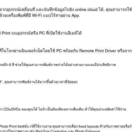
ุปกรณ์เคลื่อนที่ และบันทึกข้อมูลไปยัง online cloud ได้, คุณสามารถใช้
วยเครื่องพิมพ์ที่มี Wi-Fi แบบไร้สายผ่าน App.
Print บนอุปกรณ์หรือ PC ที่เปิดใช้งานอีเมล์ได้
ี่ในโลกผ่านอินเตอร์เน็ตโดยใช้ PC พร้อมกับ Remote Print Driver หรือจากอ
ชุดหมึก 6 สี ช่วยให้คุณสามารถพิมพ์ภาพถ่ายได้อย่างสวยงามและมีประสิทธิภาพ
R*, คุณสามารถพิมพ์งานได้มากขึ้นด้วยเวลาที่น้อยลง
ว CDs/DVDs ของคุณได้ ไม่จำเป็นต้องติดฉลากเพิ่มเติม ทำให้คุณประหยัดค่าใช้จ่าย
oto Print ซอฟต์แวร์ที่ใช้งานง่าย คุณสามารถเลือก fixed layouts สำหรับภาพถ่ายหรื
ิการแก้ไขภาพต่างๆ เช่น Red Eye Correction และ Photo Enhance