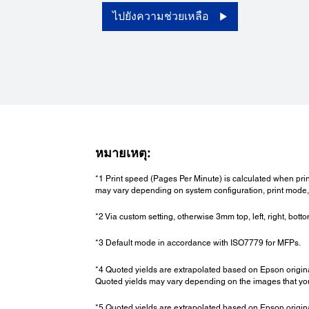
ไปยังความช่วยเหลือ
Printing:
หมายเหตุ:
CD / DVD Printing:
Yes
*1 Print speed (Pages Per Minute) is calculated when pr
may vary depending on system configuration, print mode, 
*2 Via custom setting, otherwise 3mm top, left, right, botto
*3 Default mode in accordance with ISO7779 for MFPs.
*4 Quoted yields are extrapolated based on Epson origin
Quoted yields may vary depending on the images that you 
*5 Quoted yields are extrapolated based on Epson origin