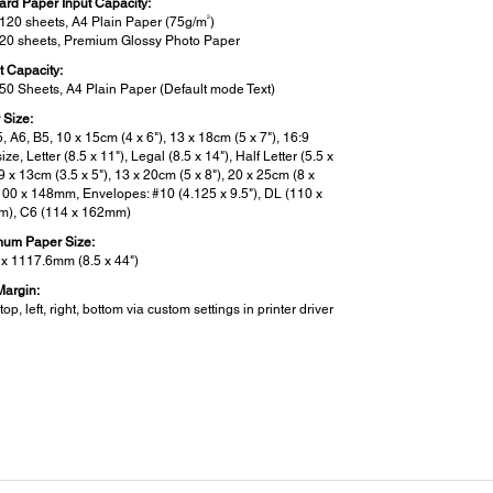
ard Paper Input Capacity:
2
 120 sheets, A4 Plain Paper (75g/m
)
 20 sheets, Premium Glossy Photo Paper
t Capacity:
 50 Sheets, A4 Plain Paper (Default mode Text)
 Size:
, A6, B5, 10 x 15cm (4 x 6"), 13 x 18cm (5 x 7"), 16:9
ize, Letter (8.5 x 11"), Legal (8.5 x 14"), Half Letter (5.5 x
 9 x 13cm (3.5 x 5"), 13 x 20cm (5 x 8"), 20 x 25cm (8 x
 100 x 148mm, Envelopes: #10 (4.125 x 9.5"), DL (110 x
), C6 (114 x 162mm)
um Paper Size:
 x 1117.6mm (8.5 x 44")
Margin:
op, left, right, bottom via custom settings in printer driver
se Level:
inting / PGPP:
(A), 36 dB(A)
*3
inting / Plain Paper Default
:
(A), 48 dB(A)