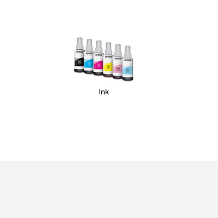
Dimensions and Weight:
Dimensions (W x D x H):
547 x 289 x 187 mm
Weight:
6.0kg
Ink