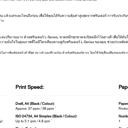
่น แล้วแต่ระยะไหนถึงก่อน เพื่อให้คุณได้รับความคุ้มค่าสูงสุดจากพรินเตอร์ การรับประกันข
พาะ
งและปริมาณมาก ด้วยพรินเตอร์ L-Series, ขวดหมึกทุกขวดจะปิดผนึกไว้อย่างดี เพื่อให้มั่
อความมั่นใจในคุณภาพที่ไม่มีใครเทียบควบคู่กับพรินเตอร์ L-Series ของคุณ ช่วยประหยัดค่า
่ายในการพิมพ์ต่อหน้าต่ำที่สุด (ขาวดำและสีรวมกัน) สำหรับพรินเตอร์ต่างๆ โดยใช้วัสดุสิ้นเปลืองของแท้จาก
Print Speed:
Pap
Draft, A4 (Black / Colour):
Paper
*1
Approx. 37 ppm / 38 ppm
Fricti
ISO 24734, A4 Simplex (Black / Colour):
Numbe
*1
y)
Up to 5.1 ipm / 4.8 ipm
1