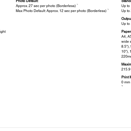
Photo Default:
Stand
*1
Approx. 27 sec per photo (Borderless)
Up to
*1
Max Photo Default: Approx. 12 sec per photo (Borderless)
Up to
Outpu
Up to
ight
Paper
A4, A5
wide s
8.5"),
10"),
220mm
Maxim
215.9
Print 
0 mm t
*2
Supported OS and Applications:
Noi
Supported OS:
PC Pr
Windows XP / Vista / 7 / 8 / 8.1 / 10
5.1 B
Mac OS X 10.6.8 or later
PC Pr
6.0 B