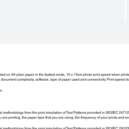
Standard Capacity Yellow (Photo Print):
*5
1,800 4R photos (Composite Yield)
- T6734
Standard Capacity Light Cyan (Photo Print):
*5
1,800 4R photos (Composite Yield)
- T6735
Standard Capacity Light Magenta (Photo Print):
*5
1,800 4R photos (Composite Yield)
- T6736
Power:
Rated Voltage:
220-240V
inted on A4 plain paper in the fastest mode, 10 x 15cm photo print speed when pri
document complexity, software, type of paper used and connectivity. Print speed d
m.
al methodology from the print simulation of Test Patterns provided in ISO/IEC 247
are printing, the paper type that you are using, the frequency of your prints and e
al methodology from the print simulation of Test Patterns provided in ISO/IEC 291