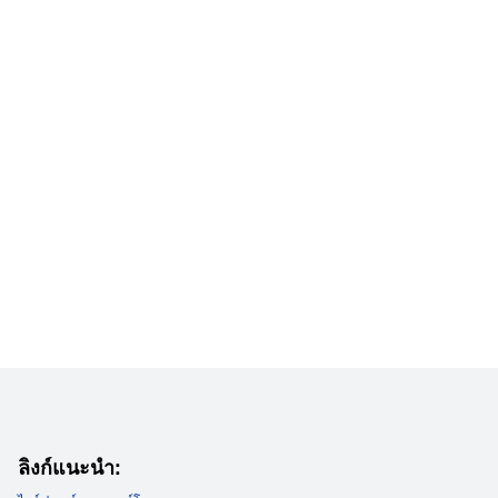
trical Specifications:
 Voltage:
0 - 240V
 Frequency:
60Hz
ting:
:
 Off:
by:
 Star certified:
ลิงก์แนะนำ: