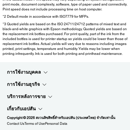
print mode, document complexity, software, type of paper used and connectivity.
Print speed does not include processing time on host computer.
*2 Default mode in accordance with ISO7779 for MFPs.
*3 Quoted yields are based on the ISO 24711/24712 patterns of mixed text and
black-and-white graphics with Epson methodology. Quoted yields are based on
the replacement ink bottles purchased. For print quality, part of the ink from the
included bottles is used for printer startup so yields could be lower than those of
replacement ink bottles. Actual yields will vary due to reasons including images
printed, print settings, temperature and humidity. Yields may be lower when
printing infrequently. Ink is used for both printing and printhead maintenance.
การใช้งานบุคคล
การใช้งานธุรกิจ
บริการหลังการขาย
เกี่ยวกับเอปสัน
Copyright © 2026 สงวนลิขสิทธิ์สำหรับเอปสัน (ประเทศไทย) จำกัดเท่านั้น
Contact Us
Terms of Use
Personal Data