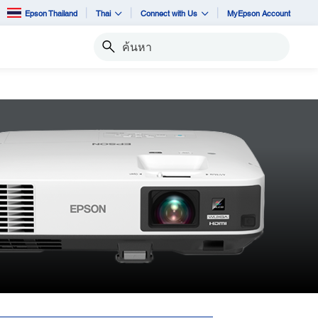
Epson Thailand
Thai
Connect with Us
MyEpson Account
ค้นหา