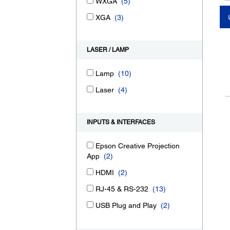
WXGA
(5)
XGA
(3)
LASER / LAMP
Lamp
(10)
Laser
(4)
INPUTS & INTERFACES
Epson Creative Projection
App
(2)
HDMI
(2)
RJ-45 & RS-232
(13)
USB Plug and Play
(2)