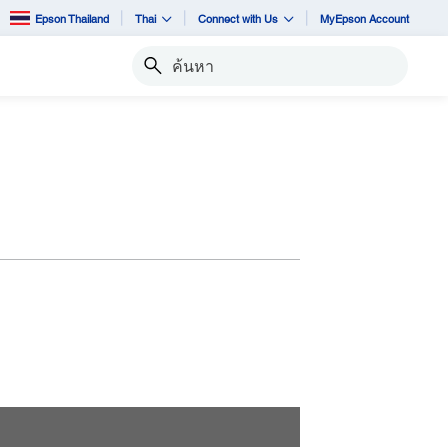
Epson Thailand
Thai
Connect with Us
MyEpson Account
ค้นหา