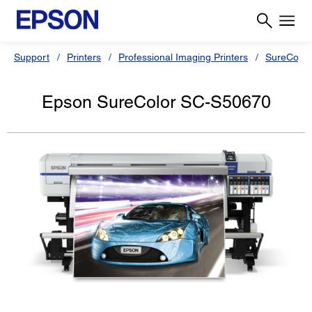
Support
Printers
Professional Imaging Printers
SureColor
Epson SureColor SC-S50670